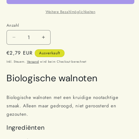
Weitere Bezahlmöglichkeiten
Anzahl
Anzahl
Verringere
Erhöhe
die
die
Normaler
€2,79 EUR
Menge
Menge
Ausverkauft
für
für
Preis
Inkl. Steuern.
Versand
wird beim Checkout berechnet
MorgenLand
MorgenLand
Walnoten
Walnoten
Biologische walnoten
Bio
Bio
100
100
g
g
Biologische walnoten met een kruidige nootachtige
smaak. Alleen maar gedroogd, niet geroosterd en
gezouten.
Ingrediënten